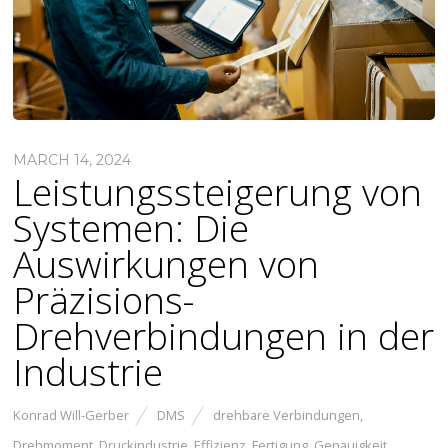
MARCH 14, 2024
Leistungssteigerung von
Systemen: Die
Auswirkungen von
Präzisions-
Drehverbindungen in der
Industrie
Konrad Will-Gerber
DMS
drehbare Verbindungen
,
Drehmoment
,
Druckindustrie
,
Effizienz
,
Fertigung
,
Genauigkeit
,