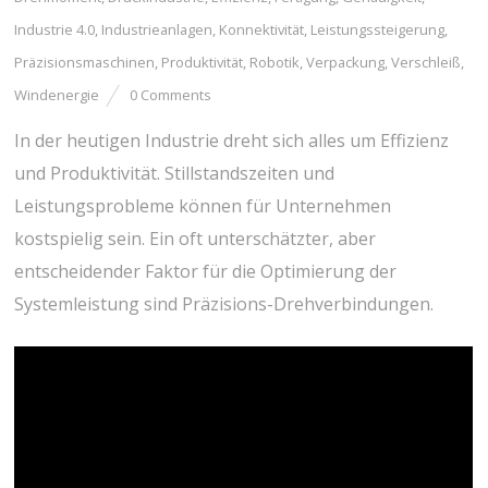
Industrie 4.0
,
Industrieanlagen
,
Konnektivität
,
Leistungssteigerung
,
Präzisionsmaschinen
,
Produktivität
,
Robotik
,
Verpackung
,
Verschleiß
,
Windenergie
0 Comments
In der heutigen Industrie dreht sich alles um Effizienz
und Produktivität. Stillstandszeiten und
Leistungsprobleme können für Unternehmen
kostspielig sein. Ein oft unterschätzter, aber
entscheidender Faktor für die Optimierung der
Systemleistung sind Präzisions-Drehverbindungen.