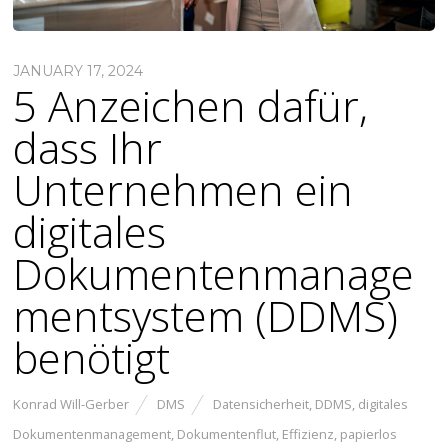
JANUARY 17, 2024
5 Anzeichen dafür,
dass Ihr
Unternehmen ein
digitales
Dokumentenmanage
mentsystem (DDMS)
benötigt
Konrad Will-Gerber
DMS
Datensicherheit
,
DDMS
,
digitales
Dokumentenmanagement
,
Dokumentenflut
,
Effizienz
,
papierlos