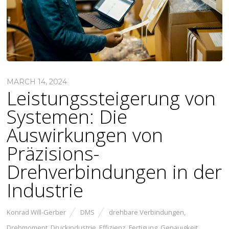
MARCH 14, 2024
Leistungssteigerung von
Systemen: Die
Auswirkungen von
Präzisions-
Drehverbindungen in der
Industrie
Konrad Will-Gerber
DMS
drehbare Verbindungen
,
Drehmoment
,
Druckindustrie
,
Effizienz
,
Fertigung
,
Genauigkeit
,