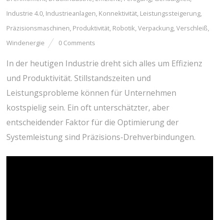
Industrie 4.0
,
Industrieanlagen
,
Konnektivität
,
Leistungssteigerung
,
Präzisionsmaschinen
,
Produktivität
,
Robotik
,
Verpackung
,
Verschleiß
,
Windenergie
0 Comments
In der heutigen Industrie dreht sich alles um Effizienz
und Produktivität. Stillstandszeiten und
Leistungsprobleme können für Unternehmen
kostspielig sein. Ein oft unterschätzter, aber
entscheidender Faktor für die Optimierung der
Systemleistung sind Präzisions-Drehverbindungen.