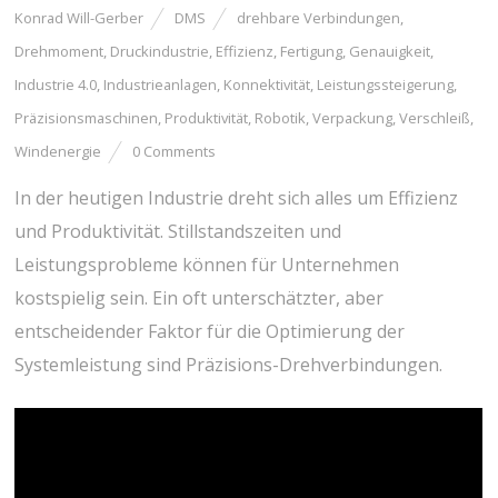
Konrad Will-Gerber
DMS
drehbare Verbindungen
,
Drehmoment
,
Druckindustrie
,
Effizienz
,
Fertigung
,
Genauigkeit
,
Industrie 4.0
,
Industrieanlagen
,
Konnektivität
,
Leistungssteigerung
,
Präzisionsmaschinen
,
Produktivität
,
Robotik
,
Verpackung
,
Verschleiß
,
Windenergie
0 Comments
In der heutigen Industrie dreht sich alles um Effizienz
und Produktivität. Stillstandszeiten und
Leistungsprobleme können für Unternehmen
kostspielig sein. Ein oft unterschätzter, aber
entscheidender Faktor für die Optimierung der
Systemleistung sind Präzisions-Drehverbindungen.