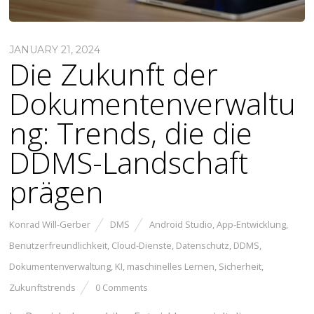
JANUARY 21, 2024
Die Zukunft der
Dokumentenverwaltu
ng: Trends, die die
DDMS-Landschaft
prägen
Konrad Will-Gerber
DMS
Android Studio
,
App-Entwicklung
,
Benutzerfreundlichkeit
,
Cloud-Dienste
,
Datenschutz
,
DDMS
,
Dokumentenverwaltung
,
KI
,
maschinelles Lernen
,
Sicherheit
,
Zukunftstrends
0 Comments