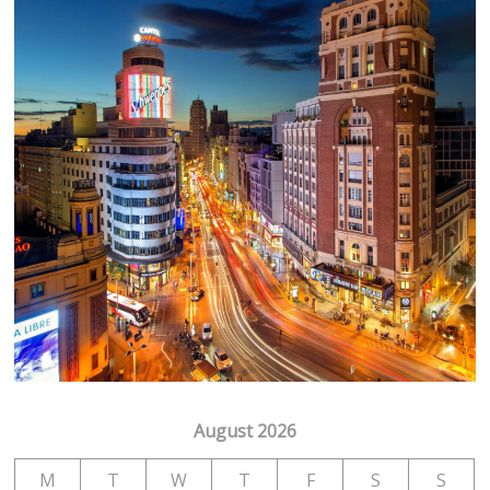
August 2026
M
T
W
T
F
S
S