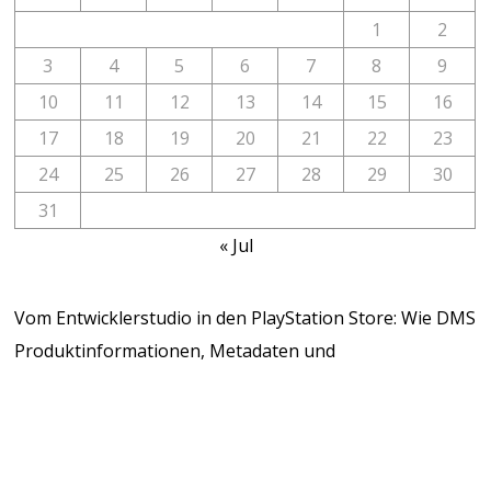
1
2
3
4
5
6
7
8
9
10
11
12
13
14
15
16
17
18
19
20
21
22
23
24
25
26
27
28
29
30
31
« Jul
Vom Entwicklerstudio in den PlayStation Store: Wie DMS
Produktinformationen, Metadaten und
Marketingmaterialien für PS5-Spiele aktuell hält
Bedeutung und Funktionen von
Dokumentenmanagementsystemen