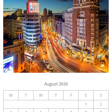
August 2026
M
T
W
T
F
S
S
1
2