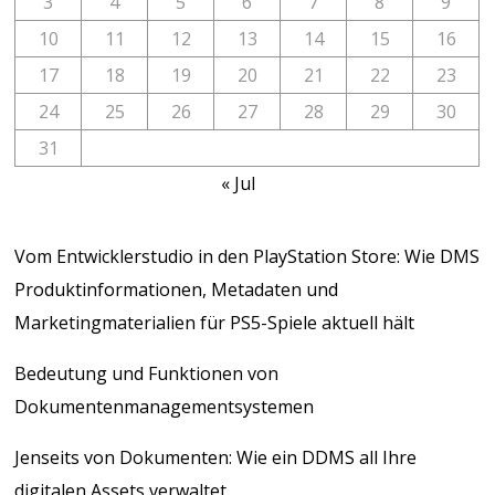
3
4
5
6
7
8
9
10
11
12
13
14
15
16
17
18
19
20
21
22
23
24
25
26
27
28
29
30
31
« Jul
Vom Entwicklerstudio in den PlayStation Store: Wie DMS
Produktinformationen, Metadaten und
Marketingmaterialien für PS5-Spiele aktuell hält
Bedeutung und Funktionen von
Dokumentenmanagementsystemen
Jenseits von Dokumenten: Wie ein DDMS all Ihre
digitalen Assets verwaltet