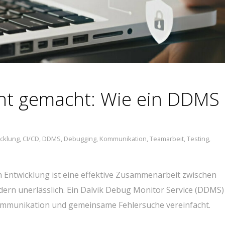
ht gemacht: Wie ein DDMS 
cklung
,
CI/CD
,
DDMS
,
Debugging
,
Kommunikation
,
Teamarbeit
,
Testing
,
n Entwicklung ist eine effektive Zusammenarbeit zwischen
ern unerlässlich. Ein Dalvik Debug Monitor Service (DDMS) 
Kommunikation und gemeinsame Fehlersuche vereinfacht.