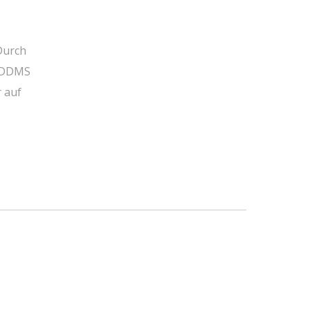
Durch
t DDMS
r auf