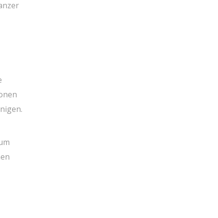
anzer
e
ionen
nigen.
 um
nen