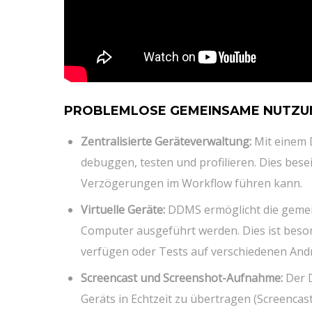
PROBLEMLOSE GEMEINSAME NUTZU
Zentralisierte Geräteverwaltung:
Mit einem 
debuggen, testen und profilieren. Dies bese
Verzögerungen im Workflow führen kann.
Virtuelle Geräte:
DDMS ermöglicht die gemein
Computer ausgeführt werden. Dies ist beson
verfügen oder Tests auf verschiedenen And
Screencast und Screenshot-Aufnahme:
Der D
Geräts in Echtzeit zu übertragen (Screencast