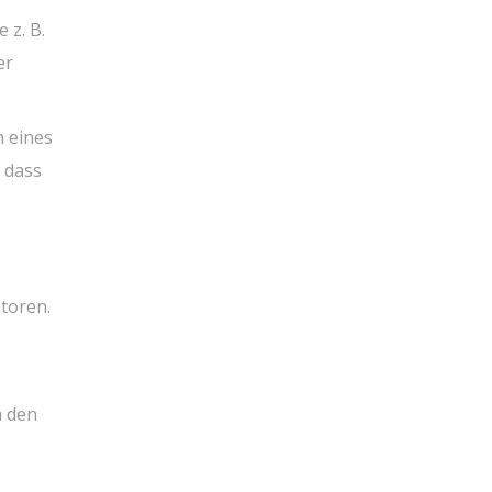
 z. B.
er
n eines
 dass
toren.
m den