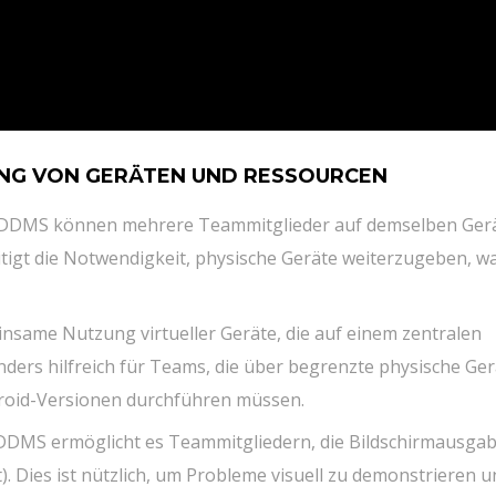
NG VON GERÄTEN UND RESSOURCEN
DDMS können mehrere Teammitglieder auf demselben Ger
itigt die Notwendigkeit, physische Geräte weiterzugeben, w
same Nutzung virtueller Geräte, die auf einem zentralen
ders hilfreich für Teams, die über begrenzte physische Ger
roid-Versionen durchführen müssen.
DMS ermöglicht es Teammitgliedern, die Bildschirmausgab
). Dies ist nützlich, um Probleme visuell zu demonstrieren u