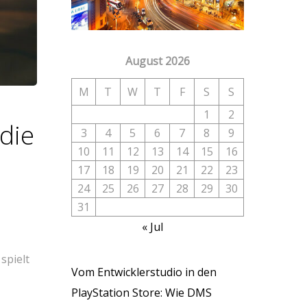
August 2026
M
T
W
T
F
S
S
1
2
die
3
4
5
6
7
8
9
10
11
12
13
14
15
16
17
18
19
20
21
22
23
24
25
26
27
28
29
30
31
« Jul
spielt
Vom Entwicklerstudio in den
PlayStation Store: Wie DMS