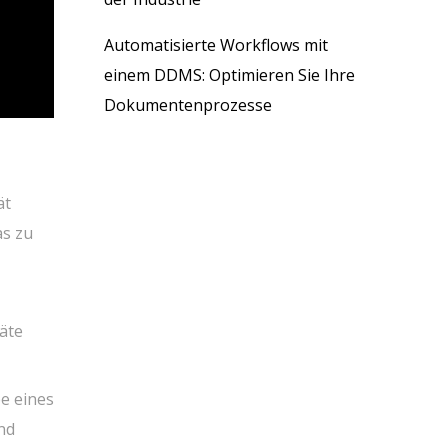
Automatisierte Workflows mit
einem DDMS: Optimieren Sie Ihre
Dokumentenprozesse
ät
as zu
äte
e eines
nd