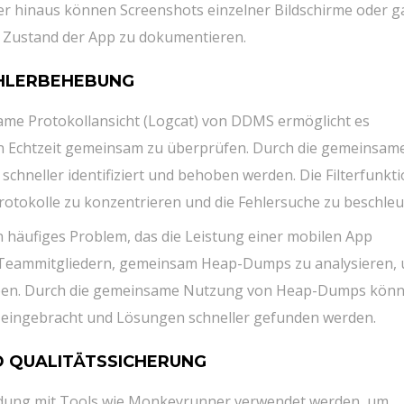
r hinaus können Screenshots einzelner Bildschirme oder g
n Zustand der App zu dokumentieren.
EHLERBEHEBUNG
me Protokollansicht (Logcat) von DDMS ermöglicht es
 in Echtzeit gemeinsam zu überprüfen. Durch die gemeinsam
hneller identifiziert und behoben werden. Die Filterfunkt
rotokolle zu konzentrieren und die Fehlersuche zu beschleu
 häufiges Problem, das die Leistung einer mobilen App
 Teammitgliedern, gemeinsam Heap-Dumps zu analysieren,
eheben. Durch die gemeinsame Nutzung von Heap-Dumps kön
 eingebracht und Lösungen schneller gefunden werden.
 QUALITÄTSSICHERUNG
ung mit Tools wie Monkeyrunner verwendet werden, um