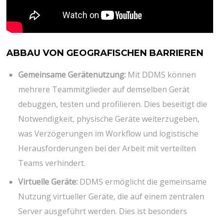
ABBAU VON GEOGRAFISCHEN BARRIEREN
Gemeinsame Gerätenutzung:
Mit DDMS können
mehrere Teammitglieder auf demselben Gerät
debuggen, testen und profilieren. Dies beseitigt die
Notwendigkeit, physische Geräte weiterzugeben,
was Verzögerungen im Workflow und logistische
Herausforderungen bei der Arbeit mit verteilten
Teams verhindert.
Virtuelle Geräte:
DDMS ermöglicht die gemeinsame
Nutzung virtueller Geräte, die auf einem zentralen
Server ausgeführt werden. Dies ist besonders