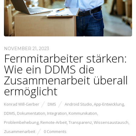
NOVEMBER 21, 2023
Fernmitarbeiter stärken:
Wie ein DDMS die
Zusammenarbeit überall
ermöglicht
Konrad Will-Gerber
DMS
Android Studio
,
App-Entwicklung
,
DDMS
,
Dokumentation
,
Integration
,
Kommunikation
,
Problembehebung
,
Remote-Arbeit
,
Transparenz
,
Wissensaustausch
,
Zusammenarbeit
0 Comments