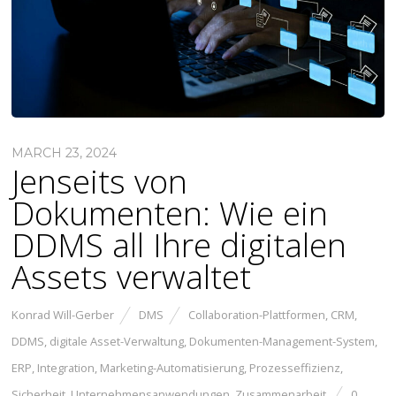
MARCH 23, 2024
Jenseits von
Dokumenten: Wie ein
DDMS all Ihre digitalen
Assets verwaltet
Konrad Will-Gerber
DMS
Collaboration-Plattformen
,
CRM
,
DDMS
,
digitale Asset-Verwaltung
,
Dokumenten-Management-System
,
ERP
,
Integration
,
Marketing-Automatisierung
,
Prozesseffizienz
,
Sicherheit
,
Unternehmensanwendungen
,
Zusammenarbeit
0