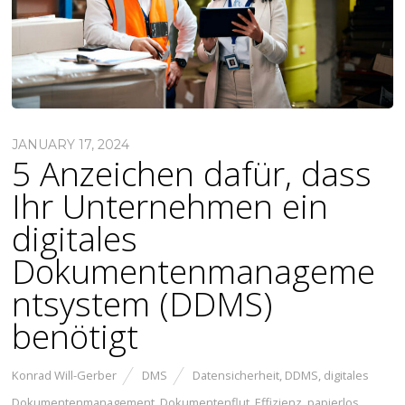
JANUARY 17, 2024
5 Anzeichen dafür, dass
Ihr Unternehmen ein
digitales
Dokumentenmanageme
ntsystem (DDMS)
benötigt
Konrad Will-Gerber
DMS
Datensicherheit
,
DDMS
,
digitales
Dokumentenmanagement
,
Dokumentenflut
,
Effizienz
,
papierlos