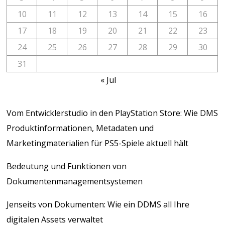
10
11
12
13
14
15
16
17
18
19
20
21
22
23
24
25
26
27
28
29
30
31
« Jul
Vom Entwicklerstudio in den PlayStation Store: Wie DMS
Produktinformationen, Metadaten und
Marketingmaterialien für PS5-Spiele aktuell hält
Bedeutung und Funktionen von
Dokumentenmanagementsystemen
Jenseits von Dokumenten: Wie ein DDMS all Ihre
digitalen Assets verwaltet