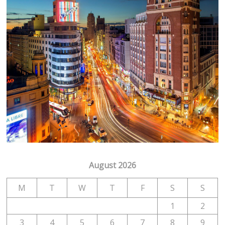
August 2026
M
T
W
T
F
S
S
1
2
3
4
5
6
7
8
9