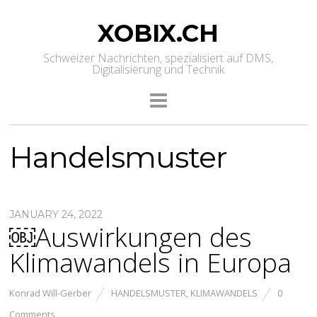
XOBIX.CH
Schweizer Nachrichten, spezialisiert auf DMS,
Digitalisierung und Technik
Handelsmuster
JANUARY 24, 2022
￼Auswirkungen des
Klimawandels in Europa
Konrad Will-Gerber
HANDELSMUSTER
,
KLIMAWANDELS
0
Comments